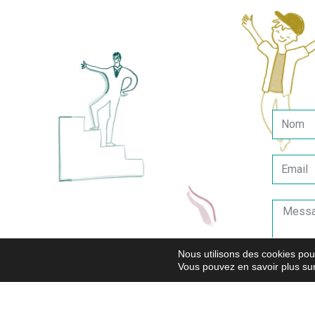
Engag
Associer
s’appuya
amener c
compéte
Nous utilisons des cookies pour
Vous pouvez en savoir plus sur
2020 Mentions légales