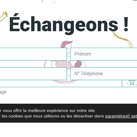
Échangeons !
ements
Coordonnées
 Fermeté ET Bienveillance en
Mail:
stephanie.pehu@escolita.
nt sur l’encouragement pour
Tél: 06 50 03 37 50
hacun à révéler ses talents et
Bureau: 25 Rue Lenepveu – An
nces.
 vous offrir la meilleure expérience sur notre site.
 les cookies que nous utilisons ou les désactiver dans
| Politique de confidentialité |
Gestion des cookies
| Fait avec ♥ par
paramètres[/ set
Quatrix
- Ma