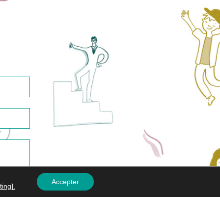
Me Suivre
fr
gers
Accepter
ting].
rketing à temps partagé