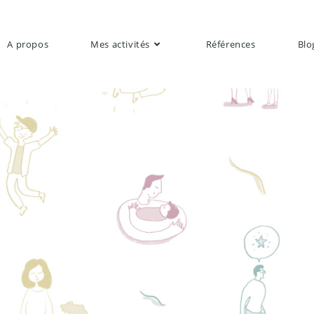
A propos
Mes activités
Références
Blo