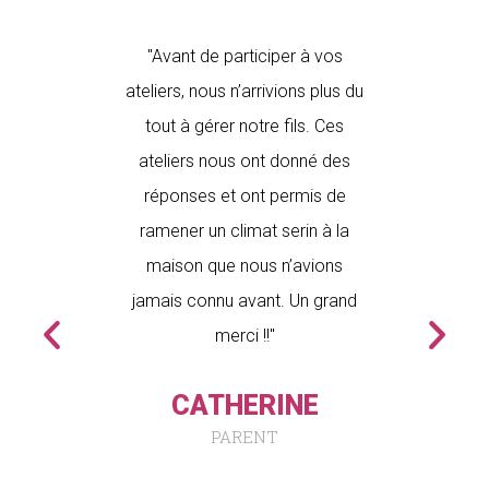
assisté
"Avant de participer à vos
"Avan
j’aurais
ateliers, nous n’arrivions plus du
revenion
dicule la
tout à gérer notre fils. Ces
agacés
F (Temps
ateliers nous ont donné des
fam
e). Nous
réponses et ont permis de
nombre
e premier
ramener un climat serin à la
reveno
ons déjà
maison que nous n’avions
semai
 maison"
jamais connu avant. Un grand
famille.
merci !!"
qui se 
HE
dois 
CATHERINE
c
PARENT
compor
me